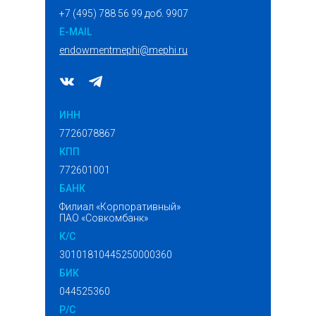
+7 (495) 788 56 99 доб. 9907
E-MAIL
endowmentmephi@mephi.ru
ИНН
7726078867
КПП
772601001
БАНК
Филиал «Корпоративный»
ПАО «Совкомбанк»
К/С
30101810445250000360
БИК
044525360
P/C