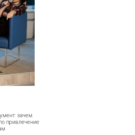
умент: зачем
ало привлечение
ам