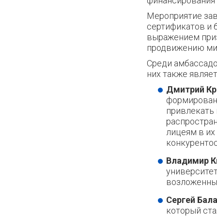
финансирования 
Мероприятие за
сертификатов и 
выражением приз
продвижению ми
Среди амбассадо
них также являе
Дмитрий Кр
формировани
привлекать
распростран
лицеям в их
конкуренто
Владимир К
университе
возложенные
Сергей Бал
который ста