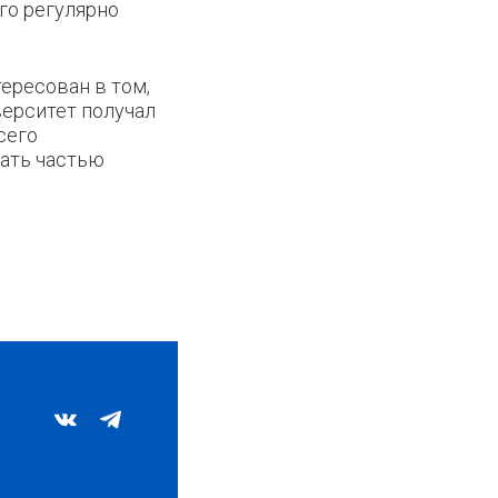
го регулярно
ересован в том,
ерситет получал
сего
тать частью