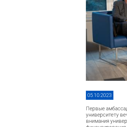
05.10.2023
Первые амбассад
университету веч
внимания универ