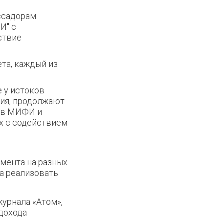
ссадорам
И" с
ствие
та, каждый из
е у истоков
ия, продолжают
ев МИФИ и
х с содействием
мента на разных
а реализовать
урнала «Атом»,
дохода